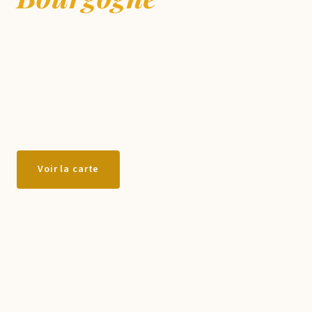
Une vraie crêperie bretonne, à deux pas des Invalides.
Des galettes faites à la commande, une salle intime,
et Charles, Maître crêpier, derrière les fourneaux.
Ouvert du lundi au vendredi — 11h30 à 15h
Voir la carte
Nous appeler : 01 45 51 32 48